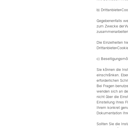
b) Drittanbieter-Co
Gegebenenfalls wer
zum Zwecke der Wer
zusammenarbeiten
Die Einzelheiten h
Drittanbieter-Cook
c) Beseitigungsmög
Sie können die Inst
einschränken. Eben
erforderlichen Sch
Bei Fragen benutze
wenden sich an des
nicht über die Ein
Einstellung Ihres 
Ihrem konkret genu
Dokumentation Ihre
Sollten Sie die Ins