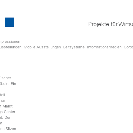
Projekte für Wirts
mpressionen
usstellungen
Mobile Ausstellungen
Leitsysteme
Informationsmedien
Corp
Fischer
beln: Ein
ell-
her
n Markt
gn Center
et. Der
um
en Sitzen