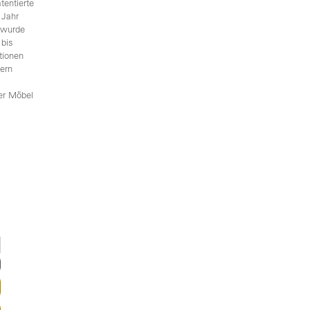
tentierte
 Jahr
 wurde
 bis
tionen
lern
her Möbel