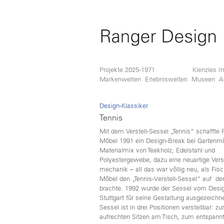
Projekte 2025-1971
Kienzles I
Markenwelten
Erlebniswelten
Museen
A
Design-Klassiker
Tennis
Mit dem Verstell-Sessel „Tennis“ schaffte 
Möbel 1991 ein Design-Break bei Gartenmö
Materialmix von Teakholz, Edelstahl und
Polyestergewebe, dazu eine neuartige Verst
mechanik – all das war völlig neu, als Fisc
Möbel den „Tennis-Verstell-Sessel“ auf de
brachte. 1992 wurde der Sessel vom Desi
Stuttgart für seine Gestaltung ausgezeichn
Sessel ist in drei Positionen verstellbar: z
aufrechten Sitzen am Tisch, zum entspannt