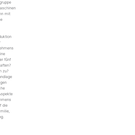
gruppe
Maschinen
nn mit
ne
duktion
r
rnehmens
ine
er fünf
haften?
n zu?
undlage
igen
che
Aspekte
nehmens
f die
milie,
ng.