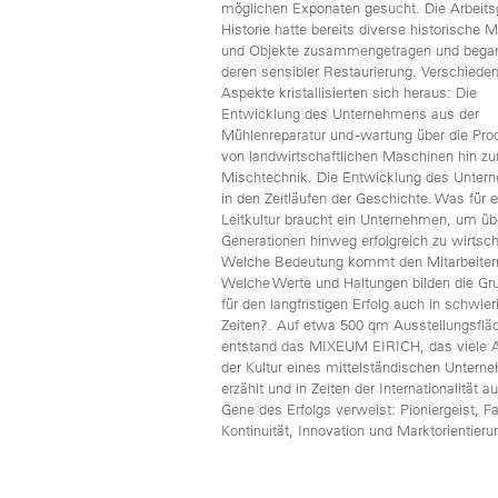
möglichen Exponaten gesucht. Die Arbeits
Historie hatte bereits diverse historische 
und Objekte zusammengetragen und bega
deren sensibler Restaurierung. Verschiede
Aspekte kristallisierten sich heraus: Die
Entwicklung des Unternehmens aus der
Mühlenreparatur und -wartung über die Pro
von landwirtschaftlichen Maschinen hin zu
Mischtechnik. Die Entwicklung des Unte
in den Zeitläufen der Geschichte. Was für e
Leitkultur braucht ein Unternehmen, um üb
Generationen hinweg erfolgreich zu wirtsc
Welche Bedeutung kommt den Mitarbeiter
Welche Werte und Haltungen bilden die Gr
für den langfristigen Erfolg auch in schwier
Zeiten?. Auf etwa 500 qm Ausstellungsflä
entstand das MIXEUM EIRICH, das viele 
der Kultur eines mittelständischen Unter
erzählt und in Zeiten der Internationalität au
Gene des Erfolgs verweist: Pioniergeist, Fa
Kontinuität, Innovation und Marktorientieru