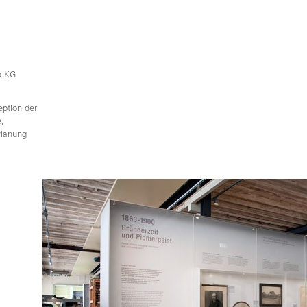
o KG
eption der
e,
Planung