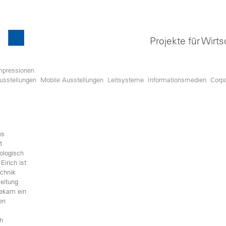
Projekte für Wirts
mpressionen
usstellungen
Mobile Ausstellungen
Leitsysteme
Informationsmedien
Corp
es
t
ologisch
irich ist
echnik
leitung
bekam ein
en
h