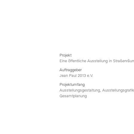
sadipscing elitr, sed diam nonumy eirmod
invidunt ut labore et dolore magna aliquya
sed diam voluptua. At vero eos et accusam
duo dolores et ea rebum. Stet clita kasd g
no sea takimata sanctus est Lorem ipsum d
amet
Projekt
Eine öffentliche Ausstellung in Straßenrä
Auftraggeber
Jean Paul 2013 e.V.
Projektumfang
Aus­stel­lungs­ge­stal­tung, Aus­stel­lungs­gra­f
Gesamtplanung