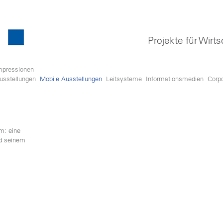
Projekte für Wirts
mpressionen
usstellungen
Mobile Ausstellungen
Leitsysteme
Informationsmedien
Corp
m: eine
nd seinem
dipscing
dunt ut
 diam
 duo
gren, no
r sit
etur