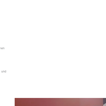
 tempor
m erat,
 et justo
ubergren,
olor sit
umen
ik und