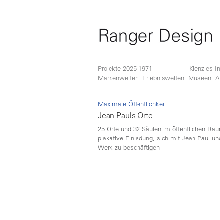
Projekte 2025-1971
Kienzles I
Markenwelten
Erlebniswelten
Museen
A
Maximale Öffentlichkeit
Jean Pauls Orte
25 Orte und 32 Säulen im öffentlichen Rau
plakative Einladung, sich mit Jean Paul u
Werk zu beschäftigen
Lorem ipsum dolor sit amet, consetetur sa
elitr, sed diam nonumy eirmod tempor invi
labore et dolore magna aliquyam erat, sed
voluptua. At vero eos et accusam et justo
dolores et ea rebum. Stet clita kasd guber
sea takimata sanctus est Lorem ipsum dolo
amet. Lorem ipsum dolor sit amet, conset