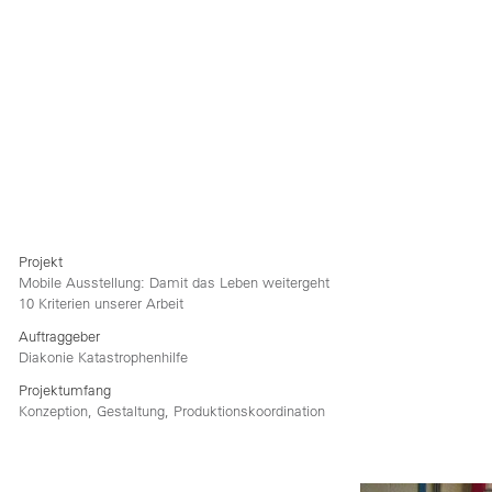
duo dolores et ea rebum. At vero eos et accusam
et justo duo dolores et ea rebum. Stet clita kasd
gubergren, no sea takimata sanctus est Lorem
ipsum dolor sit amet. Lorem ipsum dolor sit amet,
consetetur sadipscing elitr, sed diam nonumy
eirmod tempor invidunt ut labore et dolore magna
aliquyam erat, sed diam voluptua. At vero eos et
accusam et justo duo dolores et ea rebum. Vero
eos et accusam et justo duo dolores et ea rebum.
Projekt
Mobile Ausstellung: Damit das Leben weitergeht
10 Kriterien unserer Arbeit
Auftraggeber
Diakonie Katastrophenhilfe
Projektumfang
Konzeption, Gestaltung, Produktionskoordination