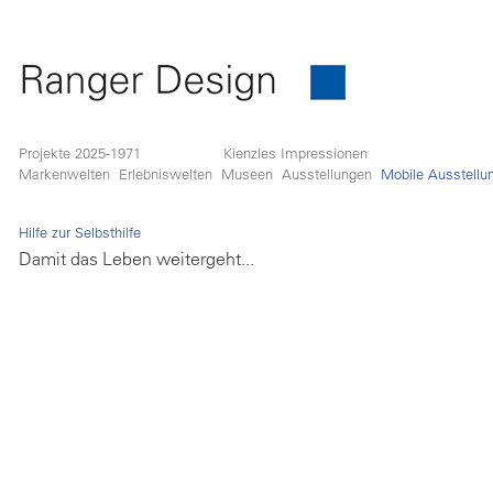
Projekte 2025-1971
Kienzles Impressionen
Markenwelten
Erlebniswelten
Museen
Ausstellungen
Mobile Ausstellu
Hilfe zur Selbsthilfe
Damit das Leben weitergeht...
Lorem ipsum dolor sit amet, consetetur sadipscing
elitr, sed diam nonumy eirmod tempor invidunt ut
labore et dolore magna aliquyam erat, sed diam
voluptua. At vero eos et accusam et justo duo
dolores et ea rebum. Stet clita kasd gubergren, no
sea takimata sanctus est Lorem ipsum dolor sit
amet. Lorem ipsum dolor sit amet, consetetur
sadipscing elitr, sed diam nonumy eirmod tempor
invidunt ut labore et dolore magna aliquyam erat,
sed diam voluptua. At vero eos et accusam et justo