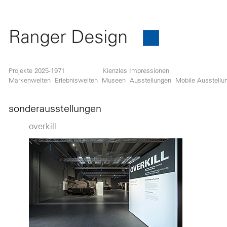
Projekte 2025-1971
Kienzles Impressionen
Markenwelten
Erlebniswelten
Museen
Ausstellungen
Mobile Ausstellu
sonderausstellungen
overkill