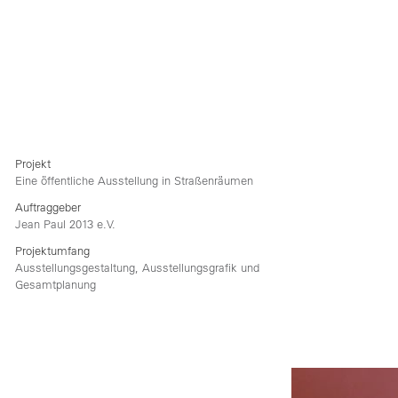
sadipscing elitr, sed diam nonumy eirmod tempor
invidunt ut labore et dolore magna aliquyam erat,
sed diam voluptua. At vero eos et accusam et justo
duo dolores et ea rebum. Stet clita kasd gubergren,
no sea takimata sanctus est Lorem ipsum dolor sit
amet
Projekt
Eine öffentliche Ausstellung in Straßenräumen
Auftraggeber
Jean Paul 2013 e.V.
Projektumfang
Aus­stel­lungs­ge­stal­tung, Aus­stel­lungs­gra­fik und
Gesamtplanung