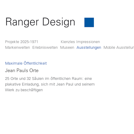
Projekte 2025-1971
Kienzles Impressionen
Markenwelten
Erlebniswelten
Museen
Ausstellungen
Mobile Ausstellu
Maximale Öffentlichkeit
Jean Pauls Orte
25 Orte und 32 Säulen im öffentlichen Raum: eine
plakative Einladung, sich mit Jean Paul und seinem
Werk zu beschäftigen
Lorem ipsum dolor sit amet, consetetur sadipscing
elitr, sed diam nonumy eirmod tempor invidunt ut
labore et dolore magna aliquyam erat, sed diam
voluptua. At vero eos et accusam et justo duo
dolores et ea rebum. Stet clita kasd gubergren, no
sea takimata sanctus est Lorem ipsum dolor sit
amet. Lorem ipsum dolor sit amet, consetetur