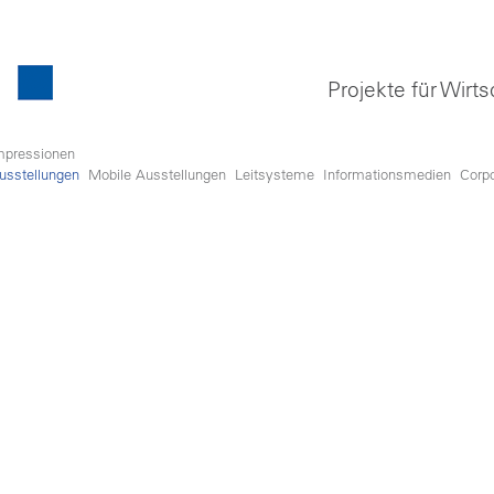
Projekte für Wirts
mpressionen
usstellungen
Mobile Ausstellungen
Leitsysteme
Informationsmedien
Corp
dipscing
dunt ut
 diam
 duo
gren, no
r sit
etur
 tempor
m erat,
 et justo