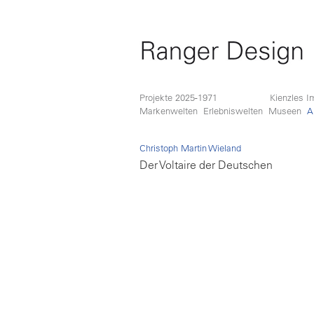
Projekte 2025-1971
Kienzles I
Markenwelten
Erlebniswelten
Museen
A
Christoph Martin Wieland
Der Voltaire der Deutschen
Lorem ipsum dolor sit amet, consetetur sa
elitr, sed diam nonumy eirmod tempor invi
labore et dolore magna aliquyam erat, sed
voluptua. At vero eos et accusam et justo
dolores et ea rebum. Stet clita kasd guber
sea takimata sanctus est Lorem ipsum dolo
amet. Lorem ipsum dolor sit amet, conset
sadipscing elitr, sed diam nonumy eirmod
invidunt ut labore et dolore magna aliquya
sed diam voluptua. At vero eos et accusam