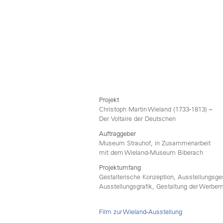
duo dolores et ea rebum. At vero eos et 
et justo duo dolores et ea rebum. Stet clit
gubergren, no sea takimata sanctus est L
ipsum dolor sit amet. Lorem ipsum dolor s
consetetur sadipscing elitr, sed diam non
eirmod tempor invidunt ut labore et dolor
aliquyam erat, sed diam voluptua. At vero 
accusam et justo duo dolores et ea rebum.
eos et accusam et justo duo dolores et ea
Projekt
Christoph Martin Wieland (1733-1813) –
Der Voltaire der Deutschen
Auftraggeber
Museum Strauhof, in Zusammenarbeit
mit dem Wieland-Museum Biberach
Projektumfang
Gestalterische Konzeption, Ausstellungsge
Ausstellungsgrafik, Gestaltung der Werbe
Film zur Wieland-Ausstellung