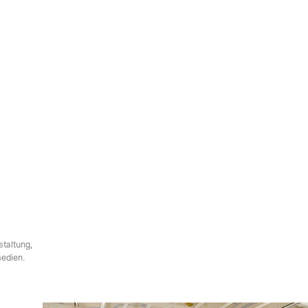
accusam
a kasd
orem
it amet,
umy
e magna
eos et
 Vero
 rebum.
staltung,
medien.